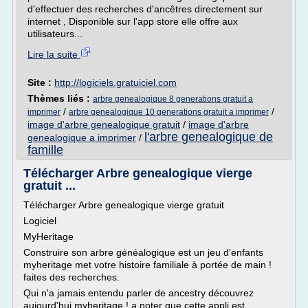
d'effectuer des recherches d'ancêtres directement sur
internet , Disponible sur l'app store elle offre aux
utilisateurs...
Lire la suite
Site :
http://logiciels.gratuiciel.com
Thèmes liés :
arbre genealogique 8 generations gratuit a
/
/
imprimer
arbre genealogique 10 generations gratuit a imprimer
image d'arbre genealogique gratuit
/
image d'arbre
l'arbre genealogique de
genealogique a imprimer
/
famille
Télécharger Arbre genealogique vierge
gratuit ...
Télécharger Arbre genealogique vierge gratuit
Logiciel
MyHeritage
Construire son arbre généalogique est un jeu d'enfants
myheritage met votre histoire familiale à portée de main !
faites des recherches.
Qui n'a jamais entendu parler de ancestry découvrez
aujourd'hui myheritage ! a noter que cette appli est