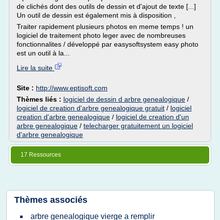
de clichés dont des outils de dessin et d'ajout de texte [...]
Un outil de dessin est également mis à disposition ,
Traiter rapidement plusieurs photos en meme temps ! un
logiciel de traitement photo leger avec de nombreuses
fonctionnalites / développé par easysoftsystem easy photo
est un outil à la...
Lire la suite
Site :
http://www.eptisoft.com
Thèmes liés :
logiciel de dessin d arbre genealogique
/
logiciel de creation d'arbre genealogique gratuit
/
logiciel
creation d'arbre genealogique
/
logiciel de creation d'un
arbre genealogique
/
telecharger gratuitement un logiciel
d'arbre genealogique
17 Ressources
Thèmes associés
arbre genealogique vierge a remplir