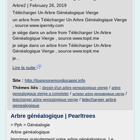
Arbre2 | February 26, 2019
Télécharger Un Arbre Généalogique Vierge
un arbre from Télécharger Un Arbre Généalogique Vierge
, source:www.ipernity.com
je siège dans un arbre from Télécharger Un Arbre
Généalogique Vierge , source:www.topit.me
je siège dans un arbre from Télécharger Un Arbre
Généalogique Vierge , source:www.topit.me
je...
Lire la suite
Site :
http://topsnoremonitorappi.info
Thèmes liés :
/
dessin d'un arbre genealogique vierge
arbre
/
/
genealogique vierge a completer
acheter arbre genealogique vierge
/
telecharger arbre
telecharger arbre genealogique vierge
genealogique
Arbre généalogique | Pearltrees
> Pph > Généalogie
Arbre généalogique
Imprimer gratuitement votre arbre généalogique. Le