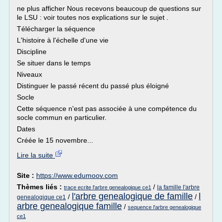
ne plus afficher Nous recevons beaucoup de questions sur
le LSU : voir toutes nos explications sur le sujet .
Télécharger la séquence
L'histoire à l'échelle d'une vie
Discipline
Se situer dans le temps
Niveaux
Distinguer le passé récent du passé plus éloigné
Socle
Cette séquence n'est pas associée à une compétence du
socle commun en particulier.
Dates
Créée le 15 novembre...
Lire la suite
Site :
https://www.edumoov.com
Thèmes liés :
/
la famille l'arbre
trace ecrite l'arbre genealogique ce1
l'arbre genealogique de famille
l
/
/
genealogique ce1
arbre genealogique famille
/
sequence l'arbre genealogique
ce1