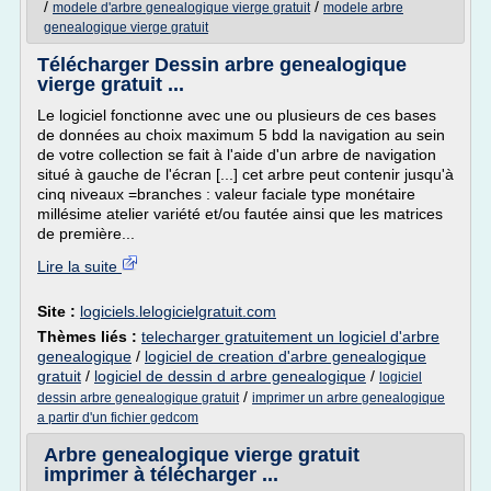
/
/
modele d'arbre genealogique vierge gratuit
modele arbre
genealogique vierge gratuit
Télécharger Dessin arbre genealogique
vierge gratuit ...
Le logiciel fonctionne avec une ou plusieurs de ces bases
de données au choix maximum 5 bdd la navigation au sein
de votre collection se fait à l'aide d'un arbre de navigation
situé à gauche de l'écran [...] cet arbre peut contenir jusqu'à
cinq niveaux =branches : valeur faciale type monétaire
millésime atelier variété et/ou fautée ainsi que les matrices
de première...
Lire la suite
Site :
logiciels.lelogicielgratuit.com
Thèmes liés :
telecharger gratuitement un logiciel d'arbre
genealogique
/
logiciel de creation d'arbre genealogique
gratuit
/
logiciel de dessin d arbre genealogique
/
logiciel
/
dessin arbre genealogique gratuit
imprimer un arbre genealogique
a partir d'un fichier gedcom
Arbre genealogique vierge gratuit
imprimer à télécharger ...