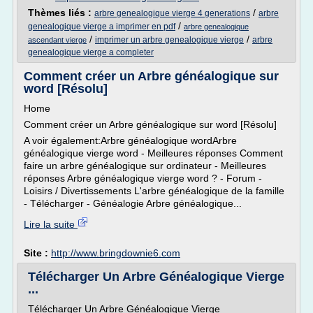
Thèmes liés :
/
arbre genealogique vierge 4 generations
arbre
/
genealogique vierge a imprimer en pdf
arbre genealogique
/
/
imprimer un arbre genealogique vierge
arbre
ascendant vierge
genealogique vierge a completer
Comment créer un Arbre généalogique sur
word [Résolu]
Home
Comment créer un Arbre généalogique sur word [Résolu]
A voir également:Arbre généalogique wordArbre
généalogique vierge word - Meilleures réponses Comment
faire un arbre généalogique sur ordinateur - Meilleures
réponses Arbre généalogique vierge word ? - Forum -
Loisirs / Divertissements L'arbre généalogique de la famille
- Télécharger - Généalogie Arbre généalogique...
Lire la suite
Site :
http://www.bringdownie6.com
Télécharger Un Arbre Généalogique Vierge
...
Télécharger Un Arbre Généalogique Vierge