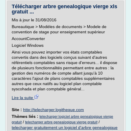
Télécharger arbre genealogique vierge xls
gratuit ...
Mis à jour le 31/08/2016
Bureautique > Modèles de documents > Modele de
convention de stage pour enseignement supérieur
AccountConverter
Logiciel Windows
Ainsi vous pouvez importer vos états comptables
convertis dans des logiciels conçus suivant d'autres
référentiels comptables sans risque d'erreurs... il dispose
de plusieurs fonctionnalités permettant entre autres : la
gestion des numéros de compte allant jusqu'à 10
caractères l'ajout de plans comptables supplémentaires
autres que ceux natifs au logiciel plan comptable
syscohada et plan comptable général...
Lire la suite
Site :
http://telecharger.logitheque.com
Thèmes liés :
telecharger logiciel arbre genealogique vierge
/
/
gratuit
telecharger arbre genealogique vierge gratuit
telecharger gratuitement un logiciel d'arbre genealogique