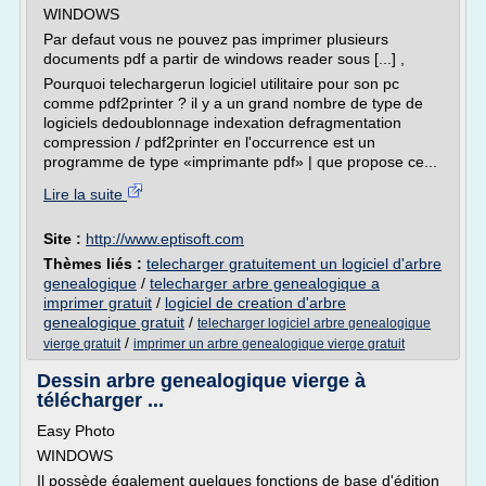
WINDOWS
Par defaut vous ne pouvez pas imprimer plusieurs
documents pdf a partir de windows reader sous [...] ,
Pourquoi telechargerun logiciel utilitaire pour son pc
comme pdf2printer ? il y a un grand nombre de type de
logiciels dedoublonnage indexation defragmentation
compression / pdf2printer en l'occurrence est un
programme de type «imprimante pdf» | que propose ce...
Lire la suite
Site :
http://www.eptisoft.com
Thèmes liés :
telecharger gratuitement un logiciel d'arbre
genealogique
/
telecharger arbre genealogique a
imprimer gratuit
/
logiciel de creation d'arbre
genealogique gratuit
/
telecharger logiciel arbre genealogique
/
vierge gratuit
imprimer un arbre genealogique vierge gratuit
Dessin arbre genealogique vierge à
télécharger ...
Easy Photo
WINDOWS
Il possède également quelques fonctions de base d'édition