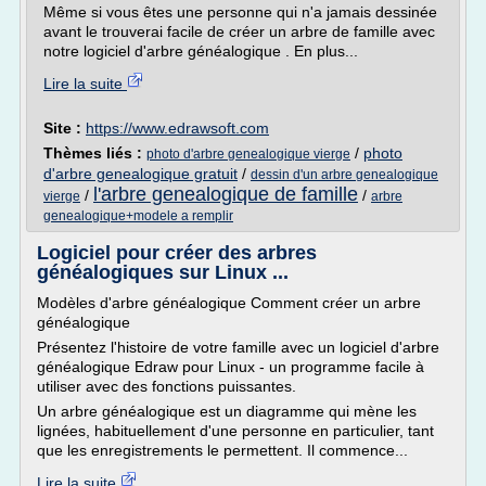
Même si vous êtes une personne qui n'a jamais dessinée
avant le trouverai facile de créer un arbre de famille avec
notre logiciel d'arbre généalogique . En plus...
Lire la suite
Site :
https://www.edrawsoft.com
Thèmes liés :
/
photo
photo d'arbre genealogique vierge
d'arbre genealogique gratuit
/
dessin d'un arbre genealogique
l'arbre genealogique de famille
/
/
vierge
arbre
genealogique+modele a remplir
Logiciel pour créer des arbres
généalogiques sur Linux ...
Modèles d'arbre généalogique Comment créer un arbre
généalogique
Présentez l'histoire de votre famille avec un logiciel d'arbre
généalogique Edraw pour Linux - un programme facile à
utiliser avec des fonctions puissantes.
Un arbre généalogique est un diagramme qui mène les
lignées, habituellement d'une personne en particulier, tant
que les enregistrements le permettent. Il commence...
Lire la suite