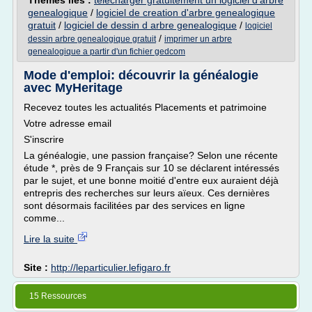
Thèmes liés :
telecharger gratuitement un logiciel d'arbre
genealogique
/
logiciel de creation d'arbre genealogique
gratuit
/
logiciel de dessin d arbre genealogique
/
logiciel
/
dessin arbre genealogique gratuit
imprimer un arbre
genealogique a partir d'un fichier gedcom
Mode d'emploi: découvrir la généalogie
avec MyHeritage
Recevez toutes les actualités Placements et patrimoine
Votre adresse email
S'inscrire
La généalogie, une passion française? Selon une récente
étude *, près de 9 Français sur 10 se déclarent intéressés
par le sujet, et une bonne moitié d'entre eux auraient déjà
entrepris des recherches sur leurs aïeux. Ces dernières
sont désormais facilitées par des services en ligne
comme...
Lire la suite
Site :
http://leparticulier.lefigaro.fr
15 Ressources