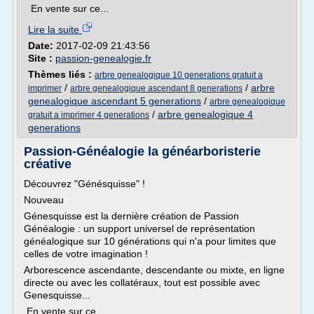
En vente sur ce...
Lire la suite
Date:
2017-02-09 21:43:56
Site :
passion-genealogie.fr
Thèmes liés :
arbre genealogique 10 generations gratuit a
/
/
arbre
imprimer
arbre genealogique ascendant 8 generations
genealogique ascendant 5 generations
/
arbre genealogique
/
arbre genealogique 4
gratuit a imprimer 4 generations
generations
Passion-Généalogie la généarboristerie
créative
Découvrez "Génésquisse" !
Nouveau
Génesquisse est la dernière création de Passion
Généalogie : un support universel de représentation
généalogique sur 10 générations qui n'a pour limites que
celles de votre imagination !
Arborescence ascendante, descendante ou mixte, en ligne
directe ou avec les collatéraux, tout est possible avec
Genesquisse...
En vente sur ce...