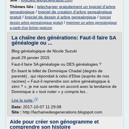
Site :
logiciels.lelogicielgratuit.com
Thèmes liés :
telecharger gratuitement un logiciel d'arbre
genealogique
/
logiciel de creation d'arbre genealogique
gratuit
/
logiciel de dessin d arbre genealogique
/
logiciel
/
dessin arbre genealogique gratuit
imprimer un arbre genealogique
a partir d'un fichier gedcom
La chaîne des générations: Faut-il faire SA
généalogie ou ...
Blog généalogique de Nicole Suzuki
jeudi 29 janvier 2015
Faut-il faire SA généalogie ou DES généalogies ?
En lisant le billet de Dominique Chadal (degrés de
parenté) , qui répondait à celui d'Elise (auprès de nos
racines) « Faut-il reprendre son arbre généalogique à
zéro ? », je me suis sentie en accord avec la tendance de
Dominique à « tout noter » y compris les...
Lire la suite
Date:
2017-10-07 11:29:08
Site :
http://lachainedesgenerations.blogspot.com
Aide pour créer son génogramme et
comprendre son histoire