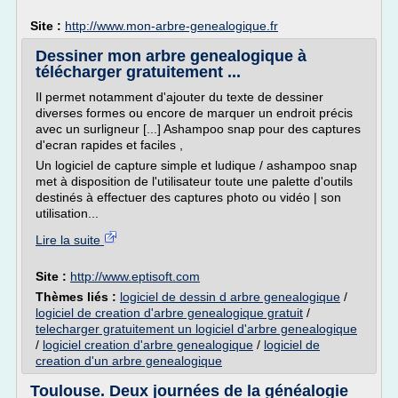
Site :
http://www.mon-arbre-genealogique.fr
Dessiner mon arbre genealogique à
télécharger gratuitement ...
Il permet notamment d'ajouter du texte de dessiner
diverses formes ou encore de marquer un endroit précis
avec un surligneur [...] Ashampoo snap pour des captures
d'ecran rapides et faciles ,
Un logiciel de capture simple et ludique / ashampoo snap
met à disposition de l'utilisateur toute une palette d'outils
destinés à effectuer des captures photo ou vidéo | son
utilisation...
Lire la suite
Site :
http://www.eptisoft.com
Thèmes liés :
logiciel de dessin d arbre genealogique
/
logiciel de creation d'arbre genealogique gratuit
/
telecharger gratuitement un logiciel d'arbre genealogique
/
logiciel creation d'arbre genealogique
/
logiciel de
creation d'un arbre genealogique
Toulouse. Deux journées de la généalogie