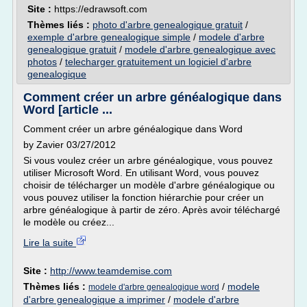
Site :
https://edrawsoft.com
Thèmes liés :
photo d'arbre genealogique gratuit
/
exemple d'arbre genealogique simple
/
modele d'arbre
genealogique gratuit
/
modele d'arbre genealogique avec
photos
/
telecharger gratuitement un logiciel d'arbre
genealogique
Comment créer un arbre généalogique dans
Word [article ...
Comment créer un arbre généalogique dans Word
by Zavier 03/27/2012
Si vous voulez créer un arbre généalogique, vous pouvez
utiliser Microsoft Word. En utilisant Word, vous pouvez
choisir de télécharger un modèle d'arbre généalogique ou
vous pouvez utiliser la fonction hiérarchie pour créer un
arbre généalogique à partir de zéro. Après avoir téléchargé
le modèle ou créez...
Lire la suite
Site :
http://www.teamdemise.com
Thèmes liés :
/
modele
modele d'arbre genealogique word
d'arbre genealogique a imprimer
/
modele d'arbre