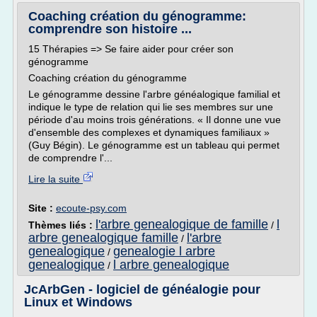
Coaching création du génogramme:
comprendre son histoire ...
15 Thérapies => Se faire aider pour créer son
génogramme
Coaching création du génogramme
Le génogramme dessine l'arbre généalogique familial et
indique le type de relation qui lie ses membres sur une
période d'au moins trois générations. « Il donne une vue
d'ensemble des complexes et dynamiques familiaux »
(Guy Bégin). Le génogramme est un tableau qui permet
de comprendre l'...
Lire la suite
Site :
ecoute-psy.com
l'arbre genealogique de famille
l
Thèmes liés :
/
arbre genealogique famille
l'arbre
/
genealogique
genealogie l arbre
/
genealogique
l arbre genealogique
/
JcArbGen - logiciel de généalogie pour
Linux et Windows