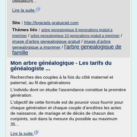
utilisateurs...
Lire la suite
Site :
http://logiciels.gratuiciel.com
Thèmes liés :
arbre genealogique 8 generations gratuit a
/
/
imprimer
arbre genealogique 10 generations gratuit a imprimer
image d'arbre genealogique gratuit
/
image d'arbre
l'arbre genealogique de
genealogique a imprimer
/
famille
Mon arbre généalogique - Les tarifs du
généalogiste ...
Recherches des couples à la fois du côté maternel et
paternel, au fil des générations
L'individu dont on étudie l'ascendance constitue la première
génération.
L'objectif de cette formule est de pouvoir vous fournir pour
chaque génération et chaque couple d'ancêtres les actes
de naissance, de mariage et de décès de chacun des
conjoints, soit dans la mesure du possible au maximum
35...
Lire la suite