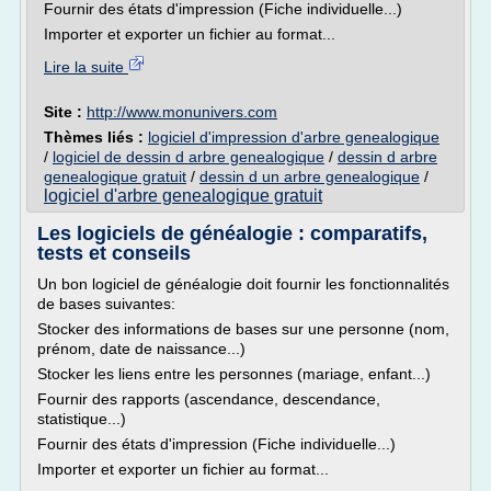
Fournir des états d'impression (Fiche individuelle...)
Importer et exporter un fichier au format...
Lire la suite
Site :
http://www.monunivers.com
Thèmes liés :
logiciel d'impression d'arbre genealogique
/
logiciel de dessin d arbre genealogique
/
dessin d arbre
genealogique gratuit
/
dessin d un arbre genealogique
/
logiciel d'arbre genealogique gratuit
Les logiciels de généalogie : comparatifs,
tests et conseils
Un bon logiciel de généalogie doit fournir les fonctionnalités
de bases suivantes:
Stocker des informations de bases sur une personne (nom,
prénom, date de naissance...)
Stocker les liens entre les personnes (mariage, enfant...)
Fournir des rapports (ascendance, descendance,
statistique...)
Fournir des états d'impression (Fiche individuelle...)
Importer et exporter un fichier au format...