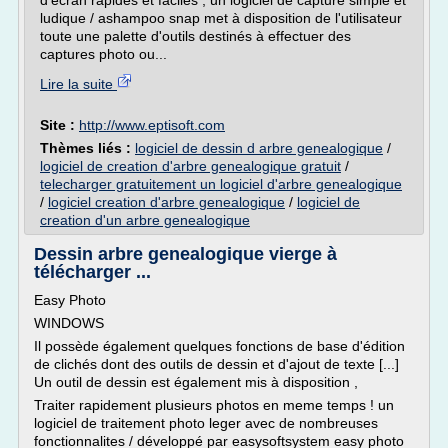
d'ecran rapides et faciles , un logiciel de capture simple et
ludique / ashampoo snap met à disposition de l'utilisateur
toute une palette d'outils destinés à effectuer des
captures photo ou...
Lire la suite
Site :
http://www.eptisoft.com
Thèmes liés :
logiciel de dessin d arbre genealogique
/
logiciel de creation d'arbre genealogique gratuit
/
telecharger gratuitement un logiciel d'arbre genealogique
/
logiciel creation d'arbre genealogique
/
logiciel de
creation d'un arbre genealogique
Dessin arbre genealogique vierge à
télécharger ...
Easy Photo
WINDOWS
Il possède également quelques fonctions de base d'édition
de clichés dont des outils de dessin et d'ajout de texte [...]
Un outil de dessin est également mis à disposition ,
Traiter rapidement plusieurs photos en meme temps ! un
logiciel de traitement photo leger avec de nombreuses
fonctionnalites / développé par easysoftsystem easy photo