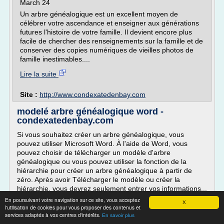
March 24
Un arbre généalogique est un excellent moyen de
célébrer votre ascendance et enseigner aux générations
futures l'histoire de votre famille. Il devient encore plus
facile de chercher des renseignements sur la famille et de
conserver des copies numériques de vieilles photos de
famille inestimables....
Lire la suite
Site :
http://www.condexatedenbay.com
modelé arbre généalogique word -
condexatedenbay.com
Si vous souhaitez créer un arbre généalogique, vous
pouvez utiliser Microsoft Word. À l'aide de Word, vous
pouvez choisir de télécharger un modèle d'arbre
généalogique ou vous pouvez utiliser la fonction de la
hiérarchie pour créer un arbre généalogique à partir de
zéro. Après avoir Télécharger le modèle ou créer la
hiérarchie, vous devrez seulement entrer vos informations...
En poursuivant votre navigation sur ce site, vous acceptez
Lire la suite
X
l'utilisation de cookies pour vous proposer des contenus et
services adaptés à vos centres d'intérêts.
En savoir plus