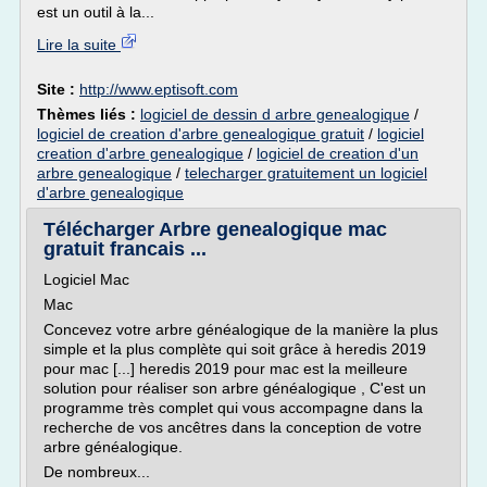
est un outil à la...
Lire la suite
Site :
http://www.eptisoft.com
Thèmes liés :
logiciel de dessin d arbre genealogique
/
logiciel de creation d'arbre genealogique gratuit
/
logiciel
creation d'arbre genealogique
/
logiciel de creation d'un
arbre genealogique
/
telecharger gratuitement un logiciel
d'arbre genealogique
Télécharger Arbre genealogique mac
gratuit francais ...
Logiciel Mac
Mac
Concevez votre arbre généalogique de la manière la plus
simple et la plus complète qui soit grâce à heredis 2019
pour mac [...] heredis 2019 pour mac est la meilleure
solution pour réaliser son arbre généalogique , C'est un
programme très complet qui vous accompagne dans la
recherche de vos ancêtres dans la conception de votre
arbre généalogique.
De nombreux...