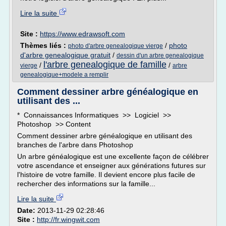
Lire la suite
Site :
https://www.edrawsoft.com
Thèmes liés :
/
photo
photo d'arbre genealogique vierge
d'arbre genealogique gratuit
/
dessin d'un arbre genealogique
l'arbre genealogique de famille
/
/
vierge
arbre
genealogique+modele a remplir
Comment dessiner arbre généalogique en
utilisant des ...
* Connaissances Informatiques >> Logiciel >>
Photoshop >> Content
Comment dessiner arbre généalogique en utilisant des
branches de l'arbre dans Photoshop
Un arbre généalogique est une excellente façon de célébrer
votre ascendance et enseigner aux générations futures sur
l'histoire de votre famille. Il devient encore plus facile de
rechercher des informations sur la famille...
Lire la suite
Date:
2013-11-29 02:28:46
Site :
http://fr.wingwit.com