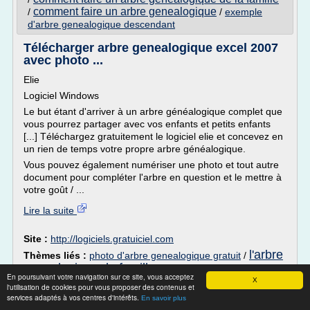
comment faire un arbre genealogique
/
/
exemple
d'arbre genealogique descendant
Télécharger arbre genealogique excel 2007
avec photo ...
Elie
Logiciel Windows
Le but étant d'arriver à un arbre généalogique complet que
vous pourrez partager avec vos enfants et petits enfants
[...] Téléchargez gratuitement le logiciel elie et concevez en
un rien de temps votre propre arbre généalogique.
Vous pouvez également numériser une photo et tout autre
document pour compléter l'arbre en question et le mettre à
votre goût / ...
Lire la suite
Site :
http://logiciels.gratuiciel.com
l'arbre
Thèmes liés :
photo d'arbre genealogique gratuit
/
genealogique de famille
/
modele d'arbre
En poursuivant votre navigation sur ce site, vous acceptez
genealogique gratuit
/
X
modele d'arbre genealogique a imprimer
l'utilisation de cookies pour vous proposer des contenus et
/
telecharger gratuitement un logiciel d'arbre
gratuit
services adaptés à vos centres d'intérêts.
En savoir plus
genealogique