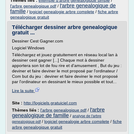
Thèmes liés :
exemple d'arbre genealogique simple
/
l'arbre genealogique de
l'arbre genealogique pdf
/
famille
/
logiciel genealogie arbre complete
/
fiche arbre
genealogique gratuit
Télécharger dessiner arbre genealogique
gratuit ...
Dessiner Cest Gagner.com
Logiciel Windows
Téléchargez et jouez gratuitement en réseau local lan à
dessiner cest gagner [...] Chaque mot à dessiner
apportera son lot de fou rire et d'amusement , But du jeu :
deviner et faire deviner le mot proposé par l'ordinateur /
Com but du jeu : deviner et faire deviner le mot proposé
par l'ordinateur en dessinant le mieux possible et tout...
Lire la suite
Site :
http://logiciels.gratuiciel.com
l'arbre
Thèmes liés :
l'arbre genealogique pdf
/
genealogique de famille
/
analyse de l'arbre
/
logiciel genealogie arbre complete
/
fiche
genealogique pdf
arbre genealogique gratuit