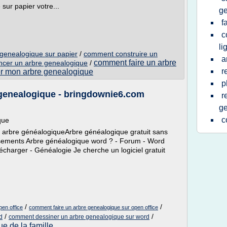
sur papier votre...
g
f
c
li
genealogique sur papier
/
comment construire un
a
comment faire un arbre
er un arbre genealogique
/
r
r mon arbre genealogique
p
genealogique - bringdownie6.com
r
ge
c
que
arbre généalogiqueArbre généalogique gratuit sans
tissements Arbre généalogique word ? - Forum - Word
lécharger - Généalogie Je cherche un logiciel gratuit
/
/
pen office
comment faire un arbre genealogique sur open office
/
/
d
comment dessiner un arbre genealogique sur word
e de la famille