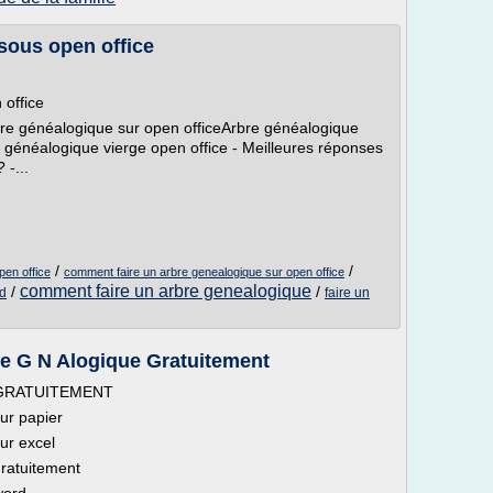
sous open office
 office
re généalogique sur open officeArbre généalogique
e généalogique vierge open office - Meilleures réponses
 -...
/
/
pen office
comment faire un arbre genealogique sur open office
comment faire un arbre genealogique
/
/
rd
faire un
e G N Alogique Gratuitement
ue GRATUITEMENT
ur papier
ur excel
ratuitement