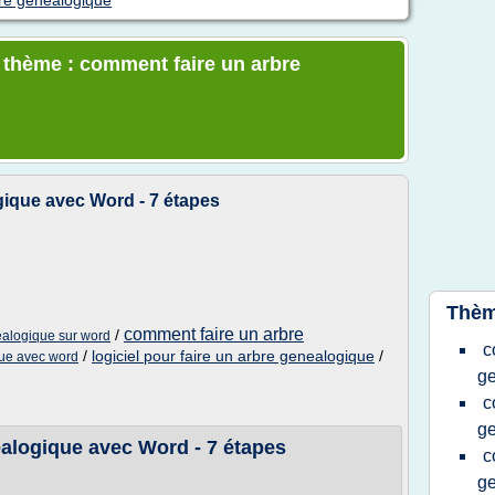
re genealogique
e thème : comment faire un arbre
ique avec Word - 7 étapes
Thèm
comment faire un arbre
/
ealogique sur word
c
/
logiciel pour faire un arbre genealogique
/
que avec word
g
c
g
alogique avec Word - 7 étapes
c
g