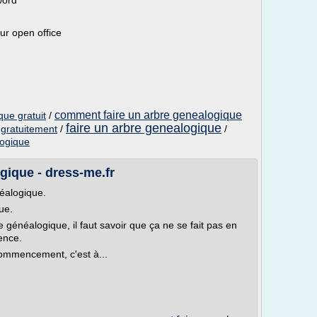
word
ur open office
comment faire un arbre genealogique
que gratuit
/
faire un arbre genealogique
 gratuitement
/
/
logique
gique - dress-me.fr
éalogique.
ue.
re généalogique, il faut savoir que ça ne se fait pas en
ience.
commencement, c'est à...