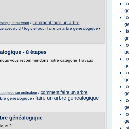
c
ge
c
comment faire un arbre
/
ealogique sur word
g
/
logiciel pour faire un arbre genealogique
/
que avec word
f
gr
c
alogique - 8 étapes
ge
c
 nous vous recommendons notre catégorie Travaux
g
c
g
c
comment faire un arbre
/
alogique sur ordinateur
g
faire un arbre genealogique
bre genealogique
/
c
ge
c
re généalogique
ge
ique ?
s