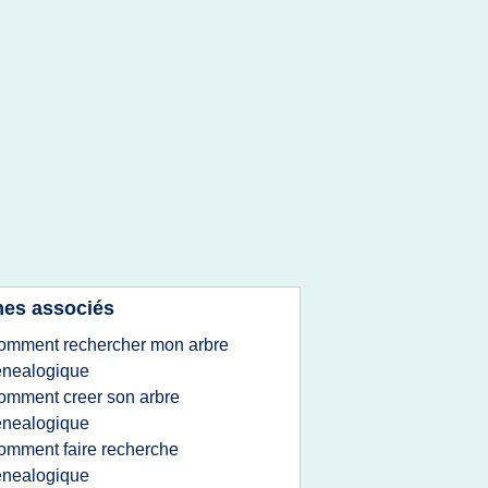
es associés
omment rechercher mon arbre
enealogique
omment creer son arbre
enealogique
omment faire recherche
enealogique