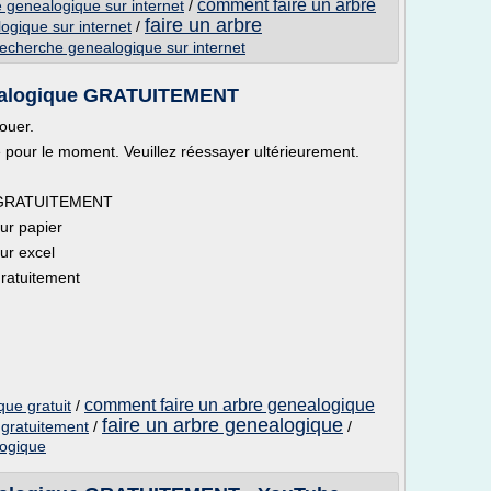
comment faire un arbre
 genealogique sur internet
/
faire un arbre
ogique sur internet
/
echerche genealogique sur internet
néalogique GRATUITEMENT
ouer.
le pour le moment. Veuillez réessayer ultérieurement.
ue GRATUITEMENT
ur papier
ur excel
ratuitement
comment faire un arbre genealogique
que gratuit
/
faire un arbre genealogique
 gratuitement
/
/
logique