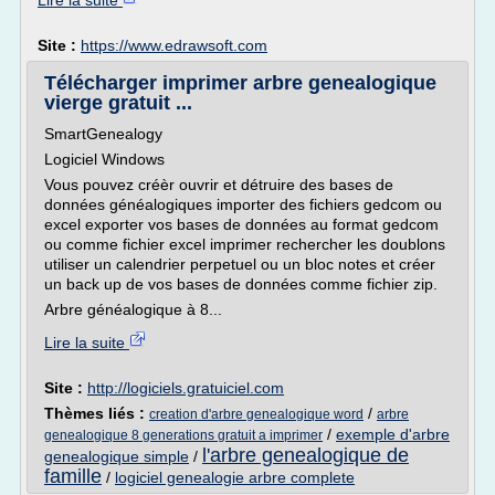
Lire la suite
Site :
https://www.edrawsoft.com
Télécharger imprimer arbre genealogique
vierge gratuit ...
SmartGenealogy
Logiciel Windows
Vous pouvez créèr ouvrir et détruire des bases de
données généalogiques importer des fichiers gedcom ou
excel exporter vos bases de données au format gedcom
ou comme fichier excel imprimer rechercher les doublons
utiliser un calendrier perpetuel ou un bloc notes et créer
un back up de vos bases de données comme fichier zip.
Arbre généalogique à 8...
Lire la suite
Site :
http://logiciels.gratuiciel.com
Thèmes liés :
/
creation d'arbre genealogique word
arbre
/
exemple d'arbre
genealogique 8 generations gratuit a imprimer
l'arbre genealogique de
genealogique simple
/
famille
/
logiciel genealogie arbre complete