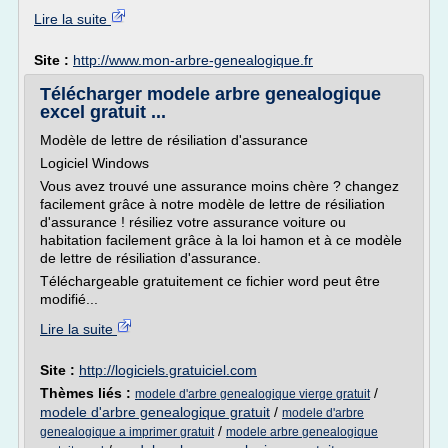
Lire la suite
Site :
http://www.mon-arbre-genealogique.fr
Télécharger modele arbre genealogique
excel gratuit ...
Modèle de lettre de résiliation d'assurance
Logiciel Windows
Vous avez trouvé une assurance moins chère ? changez
facilement grâce à notre modèle de lettre de résiliation
d'assurance ! résiliez votre assurance voiture ou
habitation facilement grâce à la loi hamon et à ce modèle
de lettre de résiliation d'assurance.
Téléchargeable gratuitement ce fichier word peut être
modifié...
Lire la suite
Site :
http://logiciels.gratuiciel.com
Thèmes liés :
/
modele d'arbre genealogique vierge gratuit
modele d'arbre genealogique gratuit
/
modele d'arbre
/
genealogique a imprimer gratuit
modele arbre genealogique