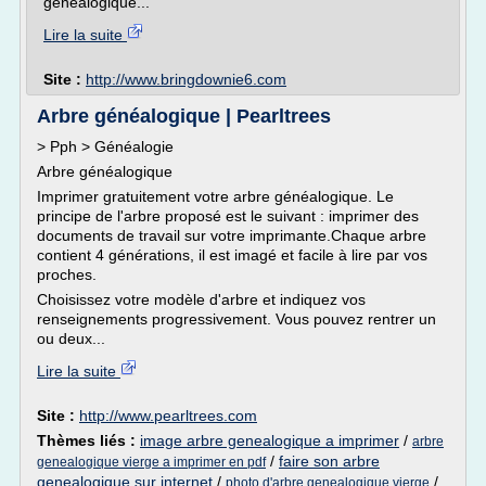
généalogique...
Lire la suite
Site :
http://www.bringdownie6.com
Arbre généalogique | Pearltrees
> Pph > Généalogie
Arbre généalogique
Imprimer gratuitement votre arbre généalogique. Le
principe de l'arbre proposé est le suivant : imprimer des
documents de travail sur votre imprimante.Chaque arbre
contient 4 générations, il est imagé et facile à lire par vos
proches.
Choisissez votre modèle d'arbre et indiquez vos
renseignements progressivement. Vous pouvez rentrer un
ou deux...
Lire la suite
Site :
http://www.pearltrees.com
Thèmes liés :
image arbre genealogique a imprimer
/
arbre
/
faire son arbre
genealogique vierge a imprimer en pdf
genealogique sur internet
/
/
photo d'arbre genealogique vierge