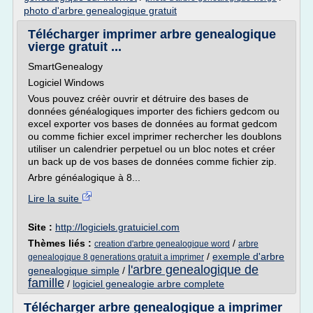
photo d'arbre genealogique gratuit
Télécharger imprimer arbre genealogique
vierge gratuit ...
SmartGenealogy
Logiciel Windows
Vous pouvez créèr ouvrir et détruire des bases de
données généalogiques importer des fichiers gedcom ou
excel exporter vos bases de données au format gedcom
ou comme fichier excel imprimer rechercher les doublons
utiliser un calendrier perpetuel ou un bloc notes et créer
un back up de vos bases de données comme fichier zip.
Arbre généalogique à 8...
Lire la suite
Site :
http://logiciels.gratuiciel.com
Thèmes liés :
/
creation d'arbre genealogique word
arbre
/
exemple d'arbre
genealogique 8 generations gratuit a imprimer
l'arbre genealogique de
genealogique simple
/
famille
/
logiciel genealogie arbre complete
Télécharger arbre genealogique a imprimer