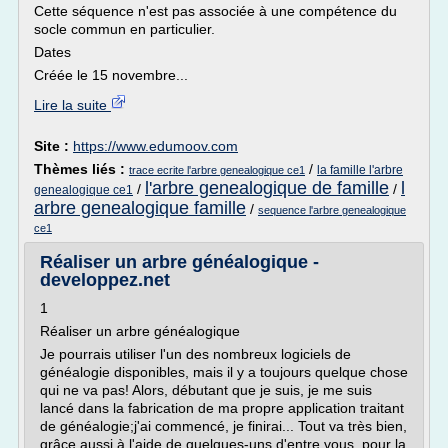
Cette séquence n'est pas associée à une compétence du
socle commun en particulier.
Dates
Créée le 15 novembre...
Lire la suite
Site :
https://www.edumoov.com
Thèmes liés :
/
la famille l'arbre
trace ecrite l'arbre genealogique ce1
l'arbre genealogique de famille
l
/
/
genealogique ce1
arbre genealogique famille
/
sequence l'arbre genealogique
ce1
Réaliser un arbre généalogique -
developpez.net
1
Réaliser un arbre généalogique
Je pourrais utiliser l'un des nombreux logiciels de
généalogie disponibles, mais il y a toujours quelque chose
qui ne va pas! Alors, débutant que je suis, je me suis
lancé dans la fabrication de ma propre application traitant
de généalogie;j'ai commencé, je finirai... Tout va très bien,
grâce aussi à l'aide de quelques-uns d'entre vous, pour la