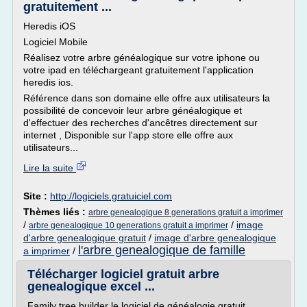
gratuitement ...
Heredis iOS
Logiciel Mobile
Réalisez votre arbre généalogique sur votre iphone ou
votre ipad en téléchargeant gratuitement l'application
heredis ios.
Référence dans son domaine elle offre aux utilisateurs la
possibilité de concevoir leur arbre généalogique et
d'effectuer des recherches d'ancêtres directement sur
internet , Disponible sur l'app store elle offre aux
utilisateurs...
Lire la suite
Site :
http://logiciels.gratuiciel.com
Thèmes liés :
arbre genealogique 8 generations gratuit a imprimer
/
/
image
arbre genealogique 10 generations gratuit a imprimer
d'arbre genealogique gratuit
/
image d'arbre genealogique
l'arbre genealogique de famille
a imprimer
/
Télécharger logiciel gratuit arbre
genealogique excel ...
Family tree builder le logiciel de généalogie gratuit