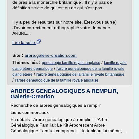
de près à la monarchie britannique . Il n'y a pas de
définition stricte de qui est ou de qui n'est pas ...
Il y a peu de résultats sur notre site. Etes-vous sur(e)
d'avoir correctement orthographié votre demande
ARBRE...
Lire la suite
Site :
arbre.galerie-creation.com
Thèmes liés :
/
genealogie famille royale anglaise
famille royale
/
d'angleterre genealogie
l'arbre genealogique de la famille royale
/
d'angleterre
l'arbre genealogique de la famille royale britannique
/
l'arbre genealogique de la famille royale anglaise
ARBRES GENEALOGIQUES A REMPLIR,
Galerie-Creation
Recherche de arbres genealogiques a remplir
Liens commerciaux
En détails : Arbre généalogique à remplir : L'Arbre
Généalogique Familial: Le Kit Arborescent Arbre
Généalogique Familial comprend : - le tableau lui même, ...