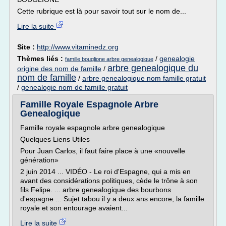
Cette rubrique est là pour savoir tout sur le nom de...
Lire la suite
Site :
http://www.vitaminedz.org
Thèmes liés :
/
genealogie
famille bouglione arbre genealogique
arbre genealogique du
origine des nom de famille
/
nom de famille
/
arbre genealogique nom famille gratuit
/
genealogie nom de famille gratuit
Famille Royale Espagnole Arbre
Genealogique
Famille royale espagnole arbre genealogique
Quelques Liens Utiles
Pour Juan Carlos, il faut faire place à une «nouvelle
génération»
2 juin 2014 ... VIDÉO - Le roi d'Espagne, qui a mis en
avant des considérations politiques, cède le trône à son
fils Felipe. ... arbre genealogique des bourbons
d'espagne ... Sujet tabou il y a deux ans encore, la famille
royale et son entourage avaient...
Lire la suite