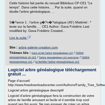
Cette histoire fait partie du recueil Bibliobus CP-CE1 "Le
temps". Dans cette histoire, ... Par la suite, quand on
étudie l'arbre généalogique, ...
S�?ance 1 : l'arbre g�?n�?alogique (45') Matériel : *
texte sur la famille, ... CE1 Author: Gava Frédéric Last
modified by: Gava Frédéric Created...
Lire la suite
Site :
arbre.galerie-creation.com
Thèmes liés :
/
l'arbre
trace ecrite l'arbre genealogique ce1
/
/
genealogique cp ce1
l'arbre
l'arbre genealogique ce1 exercices
/
genealogique ce1
la famille l'arbre genealogique ce1
Logiciel arbre généalogique téléchargement
gratuit ...
Page d'accueil:
http://www.freedownloadscenter.com/Authors/Family_Tree_Softw
Logiciel arbre généalogique descriptif
Logiciel d'arbre généalogique fera la construction de votre
arbre de famille amusant et facile et il semble trop cool
quand ses fini aussi. Ne pas essayer de créer un arbre