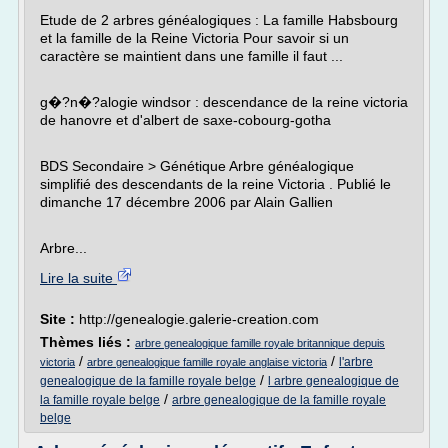
Etude de 2 arbres généalogiques : La famille Habsbourg
et la famille de la Reine Victoria Pour savoir si un
caractère se maintient dans une famille il faut ...
g�?n�?alogie windsor : descendance de la reine victoria
de hanovre et d'albert de saxe-cobourg-gotha
BDS Secondaire > Génétique Arbre généalogique
simplifié des descendants de la reine Victoria . Publié le
dimanche 17 décembre 2006 par Alain Gallien
Arbre...
Lire la suite
Site :
http://genealogie.galerie-creation.com
Thèmes liés :
arbre genealogique famille royale britannique depuis
/
/
l'arbre
victoria
arbre genealogique famille royale anglaise victoria
/
genealogique de la famille royale belge
l arbre genealogique de
/
la famille royale belge
arbre genealogique de la famille royale
belge