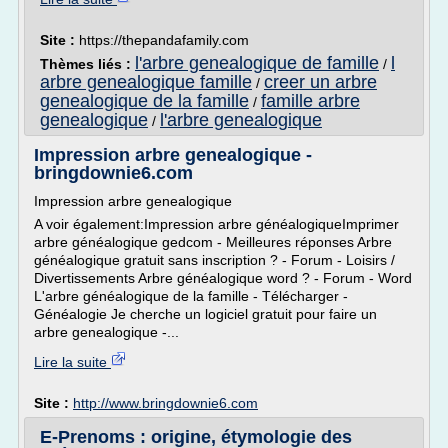
Site :
https://thepandafamily.com
l'arbre genealogique de famille
l
Thèmes liés :
/
arbre genealogique famille
creer un arbre
/
genealogique de la famille
famille arbre
/
genealogique
l'arbre genealogique
/
Impression arbre genealogique -
bringdownie6.com
Impression arbre genealogique
A voir également:Impression arbre généalogiqueImprimer
arbre généalogique gedcom - Meilleures réponses Arbre
généalogique gratuit sans inscription ? - Forum - Loisirs /
Divertissements Arbre généalogique word ? - Forum - Word
L'arbre généalogique de la famille - Télécharger -
Généalogie Je cherche un logiciel gratuit pour faire un
arbre genealogique -...
Lire la suite
Site :
http://www.bringdownie6.com
E-Prenoms : origine, étymologie des