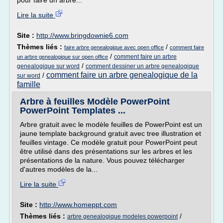
pour faire un arbre...
Lire la suite
Site :
http://www.bringdownie6.com
Thèmes liés :
/
faire arbre genealogique avec open office
comment faire
/
comment faire un arbre
un arbre genealogique sur open office
/
genealogique sur word
comment dessiner un arbre genealogique
comment faire un arbre genealogique de la
/
sur word
famille
Arbre à feuilles Modèle PowerPoint
PowerPoint Templates ...
Arbre gratuit avec le modèle feuilles de PowerPoint est un
jaune template background gratuit avec tree illustration et
feuilles vintage. Ce modèle gratuit pour PowerPoint peut
être utilisé dans des présentations sur les arbres et les
présentations de la nature. Vous pouvez télécharger
d'autres modèles de la...
Lire la suite
Site :
http://www.homeppt.com
Thèmes liés :
/
arbre genealogique modeles powerpoint