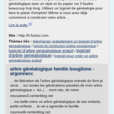
généalogique avec un stylo et du papier car il faudra
beaucoup trop long. Utilisez un logiciel de généalogie pour
faire le plaisir d'emplois! Même si vous avez déjà
commencé à construire votre arbre...
Lire la suite
Site :
http://fr.foxtoo.com
Thèmes liés :
telecharger gratuitement un logiciel d'arbre
genealogique
/
/
logiciel de construction d'arbre genealogique
logiciel
logiciel d'arbre genealogique gratuit
/
d'arbre genealogique
/
logiciel pour creer un arbre
genealogique gratuit
arbre généalogique famille bouglione -
argonnecc
... de libération de l'arbre généalogique extraite du livre je
serai ... sur toutes les générations passées de mon arbre
généalogique ». toi, j ... mort-nés, de notre
neuvaines3.centerblog.net
... ma belle-mère un arbre généalogique de ses enfants,
petits enfants ... la vie a agrandie la famille
nounoutiti.centerblog.net