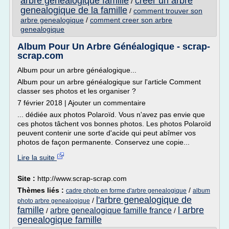
arbre genealogique famille
creer un arbre
/
genealogique de la famille
/
comment trouver son
arbre genealogique
/
comment creer son arbre
genealogique
Album Pour Un Arbre Généalogique - scrap-
scrap.com
Album pour un arbre généalogique...
Album pour un arbre généalogique sur l'article Comment
classer ses photos et les organiser ?
7 février 2018 | Ajouter un commentaire
... dédiée aux photos Polaroïd. Vous n'avez pas envie que
ces photos tâchent vos bonnes photos. Les photos Polaroïd
peuvent contenir une sorte d'acide qui peut abîmer vos
photos de façon permanente. Conservez une copie...
Lire la suite
Site :
http://www.scrap-scrap.com
Thèmes liés :
/
cadre photo en forme d'arbre genealogique
album
l'arbre genealogique de
/
photo arbre genealogique
famille
l arbre
arbre genealogique famille france
/
/
genealogique famille