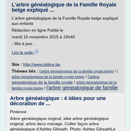
L'arbre généalogique de la Famille Royale
belge expliqué ...
L'arbre généalogique de la Famille Royale belge expliqué
aux enfants
Rédaction en ligne Publié le
mardi 10 novembre 2015 à 15h40
- Mis à jour...
Lire la suite
Site :
http://www.lalibre.be
Thèmes liés :
/
l'arbre genealogique de la famille royale belge
l
/
l'arbre
arbre genealogique de la famille royale belge
genealogique de la famille royale
/
arbre genealogique de la
l'arbre genealogique de famille
/
famille royale belge
Arbre généalogique : 4 idées pour une
décoration de ...
Pinterest
Arbre généalogique original, idée arbre généalogique
original, arbre deco mariage. Collier façon arbre
généalogique d'Ashley Gilreath. Photo: Ashley GilreathLe