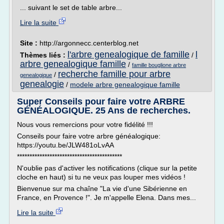
... suivant le set de table arbre...
Lire la suite
Site :
http://argonnecc.centerblog.net
l'arbre genealogique de famille
l
Thèmes liés :
/
arbre genealogique famille
/
famille bouglione arbre
recherche famille pour arbre
/
genealogique
genealogie
/
modele arbre genealogique famille
Super Conseils pour faire votre ARBRE
GÉNÉALOGIQUE. 25 Ans de recherches.
Nous vous remercions pour votre fidélité !!!
Conseils pour faire votre arbre généalogique:
https://youtu.be/JLW481oLvAA
******************************************
N'oublie pas d'activer les notifications (clique sur la petite
cloche en haut) si tu ne veux pas louper mes vidéos !
Bienvenue sur ma chaîne "La vie d'une Sibérienne en
France, en Provence !". Je m'appelle Elena. Dans mes...
Lire la suite