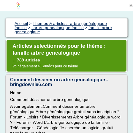
M
Accueil
>
Thèmes & articles : arbre généalogique
famille
>
l arbre genealogique famille
>
famille arbre
genealogique
Articles sélectionnés pour le thème :
famille arbre genealogique
789 articles
→
Voir également
41 Vidéos
pour ce thème
Comment déssiner un arbre genealogique -
bringdownie6.com
Home
Comment déssiner un arbre genealogique
A voir également:Comment dessiner un arbre
généalogiqueArbre généalogique gratuit sans inscription ? -
Forum - Loisirs / Divertissements Arbre généalogique word
? - Forum - Word L'arbre généalogique de la famille -
Télécharger - Généalogie Je cherche un logiciel gratuit