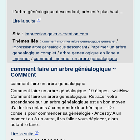
L'arbre généalogique descendant, présenté plus haut,...
Lire la suite
Site :
impression.galerie-creation.com
Thèmes liés :
/
comment imprimer arbre genealogique geneanet
/
imprimer un arbre
impression arbre genealogique descendant
genealogique complet
/
arbre genealogique en ligne a
imprimer
/
comment imprimer un arbre genealogique
comment faire un arbre généalogique ~
CoMMent
comment faire un arbre généalogique
Comment faire un arbre généalogique: 10 étapes - wikiHow
Comment faire un arbre généalogique. Retracer votre
ascendance sur un arbre généalogique est un bon moyen
d'aider les enfants à comprendre leur héritage ... Dix
conseils pour commencer sa généalogie - Ancestry A un
moment ou à un autre, il va falloir vous déplacer, alors
autant le faire...
Lire la suite