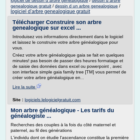
logiciel de dessin d arbre genealogique
/
dessin d arbre
genealogique gratuit
/
dessin d un arbre genealogique
/
logiciel d'arbre genealogique gratuit
Télécharger Construire son arbre
genealogique sur excel ...
Introduisez vos informations directement dans le logiciel
et laissez le construire votre arbre généalogique pour
vous.
Créez votre arbre généalogique gaia se fait en quelques
minutes! pas besoin de passer des heures formatage et
de saisie des données dans excel ou powerpoint , avec
son interface simple gaia family tree [TM] vous permet de
créer votre arbre généalogique en...
Lire la suite
Site :
logiciels.lelogicielgratuit.com
Mon arbre généalogique - Les tarifs du
généalogiste ...
Recherches des couples à la fois du côté maternel et
paternel, au fil des générations
L'individu dont on étudie l'ascendance constitue la première