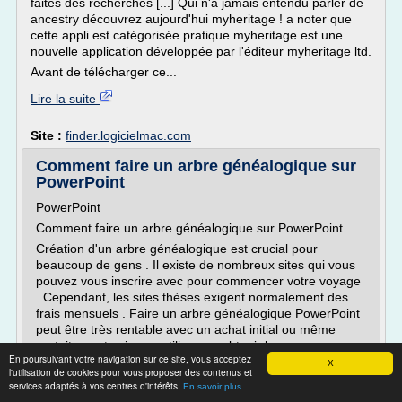
faites des recherches [...] Qui n'a jamais entendu parler de
ancestry découvrez aujourd'hui myheritage ! a noter que
cette appli est catégorisée pratique myheritage est une
nouvelle application développée par l'éditeur myheritage ltd.
Avant de télécharger ce...
Lire la suite
Site :
finder.logicielmac.com
Comment faire un arbre généalogique sur
PowerPoint
PowerPoint
Comment faire un arbre généalogique sur PowerPoint
Création d'un arbre généalogique est crucial pour
beaucoup de gens . Il existe de nombreux sites qui vous
pouvez vous inscrire avec pour commencer votre voyage
. Cependant, les sites thèses exigent normalement des
frais mensuels . Faire un arbre généalogique PowerPoint
peut être très rentable avec un achat initial ou même
gratuitement , si vous utilisez ou obtenir le programme
En poursuivant votre navigation sur ce site, vous acceptez
Microsoft à partir de votre bibliothèque locale. Instructions
X
l'utilisation de cookies pour vous proposer des contenus et
1
services adaptés à vos centres d'intérêts.
En savoir plus