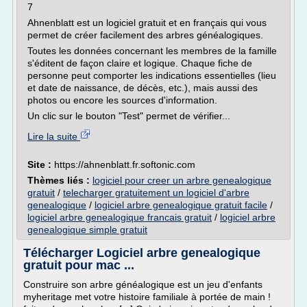
7
Ahnenblatt est un logiciel gratuit et en français qui vous
permet de créer facilement des arbres généalogiques.
Toutes les données concernant les membres de la famille
s'éditent de façon claire et logique. Chaque fiche de
personne peut comporter les indications essentielles (lieu
et date de naissance, de décès, etc.), mais aussi des
photos ou encore les sources d'information.
Un clic sur le bouton "Test" permet de vérifier...
Lire la suite
Site :
https://ahnenblatt.fr.softonic.com
Thèmes liés :
logiciel pour creer un arbre genealogique
gratuit
/
telecharger gratuitement un logiciel d'arbre
genealogique
/
logiciel arbre genealogique gratuit facile
/
logiciel arbre genealogique francais gratuit
/
logiciel arbre
genealogique simple gratuit
Télécharger Logiciel arbre genealogique
gratuit pour mac ...
Construire son arbre généalogique est un jeu d'enfants
myheritage met votre histoire familiale à portée de main !