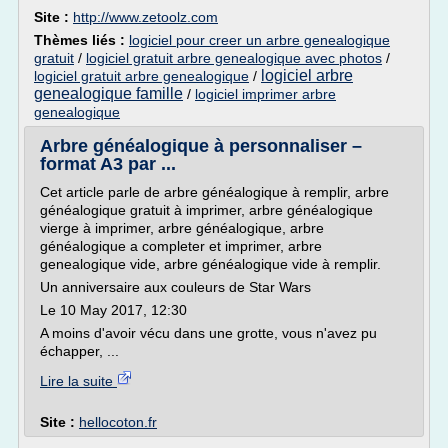
Site :
http://www.zetoolz.com
Thèmes liés :
logiciel pour creer un arbre genealogique
gratuit
/
logiciel gratuit arbre genealogique avec photos
/
logiciel arbre
logiciel gratuit arbre genealogique
/
genealogique famille
/
logiciel imprimer arbre
genealogique
Arbre généalogique à personnaliser –
format A3 par ...
Cet article parle de arbre généalogique à remplir, arbre
généalogique gratuit à imprimer, arbre généalogique
vierge à imprimer, arbre généalogique, arbre
généalogique a completer et imprimer, arbre
genealogique vide, arbre généalogique vide à remplir.
Un anniversaire aux couleurs de Star Wars
Le 10 May 2017, 12:30
A moins d'avoir vécu dans une grotte, vous n'avez pu
échapper, ...
Lire la suite
Site :
hellocoton.fr