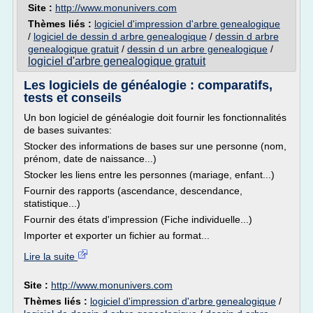
Site :
http://www.monunivers.com
Thèmes liés :
logiciel d'impression d'arbre genealogique
/
logiciel de dessin d arbre genealogique
/
dessin d arbre
genealogique gratuit
/
dessin d un arbre genealogique
/
logiciel d'arbre genealogique gratuit
Les logiciels de généalogie : comparatifs,
tests et conseils
Un bon logiciel de généalogie doit fournir les fonctionnalités
de bases suivantes:
Stocker des informations de bases sur une personne (nom,
prénom, date de naissance...)
Stocker les liens entre les personnes (mariage, enfant...)
Fournir des rapports (ascendance, descendance,
statistique...)
Fournir des états d'impression (Fiche individuelle...)
Importer et exporter un fichier au format...
Lire la suite
Site :
http://www.monunivers.com
Thèmes liés :
logiciel d'impression d'arbre genealogique
/