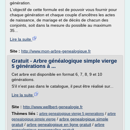
génération.
L'objectif de cette formule est de pouvoir vous fournir pour
chaque génération et chaque couple d'ancêtres les actes
de naissance, de mariage et de décès de chacun des
conjoints, soit dans la mesure du possible au maximum
35...
Lire la suite
Site :
http://www.mon-arbre-genealogique.fr
Gratuit - Arbre généalogique simple vierge
5 générations à ...
Cet arbre est disponible en format 6, 7, 8, 9 et 10
générations.
S'il n'est pas dans le catalogue, il peut être réalisé sur...
Lire la suite
Site :
http://www.wellbert-genealogie.fr
Thèmes liés :
/
arbre genealogique vierge 5 generations
arbre
/
arbre genealogique simple
genealogique simple vierge
gratuit
/
arbre genealogique en ligne gratuit
/
arbre
genealogique personnalise gratuit