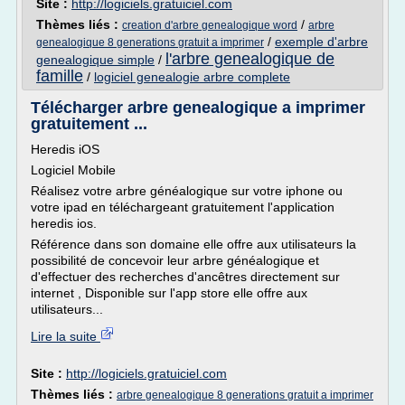
Site :
http://logiciels.gratuiciel.com
Thèmes liés :
/
creation d'arbre genealogique word
arbre
/
exemple d'arbre
genealogique 8 generations gratuit a imprimer
l'arbre genealogique de
genealogique simple
/
famille
/
logiciel genealogie arbre complete
Télécharger arbre genealogique a imprimer
gratuitement ...
Heredis iOS
Logiciel Mobile
Réalisez votre arbre généalogique sur votre iphone ou
votre ipad en téléchargeant gratuitement l'application
heredis ios.
Référence dans son domaine elle offre aux utilisateurs la
possibilité de concevoir leur arbre généalogique et
d'effectuer des recherches d'ancêtres directement sur
internet , Disponible sur l'app store elle offre aux
utilisateurs...
Lire la suite
Site :
http://logiciels.gratuiciel.com
Thèmes liés :
arbre genealogique 8 generations gratuit a imprimer