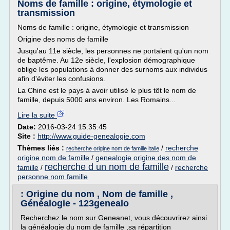
Noms de famille : origine, étymologie et
transmission
Noms de famille : origine, étymologie et transmission
Origine des noms de famille
Jusqu'au 11e siècle, les personnes ne portaient qu'un nom
de baptême. Au 12e siècle, l'explosion démographique
oblige les populations à donner des surnoms aux individus
afin d'éviter les confusions.
La Chine est le pays à avoir utilisé le plus tôt le nom de
famille, depuis 5000 ans environ. Les Romains...
Lire la suite
Date:
2016-03-24 15:35:45
Site :
http://www.guide-genealogie.com
Thèmes liés :
/
recherche
recherche origine nom de famille italie
origine nom de famille
/
genealogie origine des nom de
recherche d un nom de famille
famille
/
/
recherche
personne nom famille
: Origine du nom , Nom de famille ,
Généalogie - 123genealo
Recherchez le nom sur Geneanet, vous découvrirez ainsi
la généalogie du nom de famille ,sa répartition