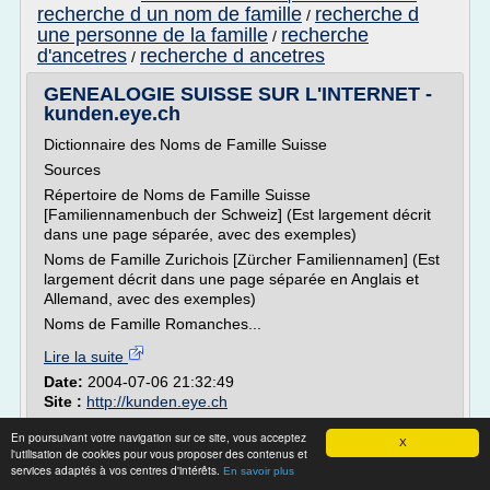
recherche d un nom de famille
recherche d
/
une personne de la famille
recherche
/
d'ancetres
recherche d ancetres
/
GENEALOGIE SUISSE SUR L'INTERNET -
kunden.eye.ch
Dictionnaire des Noms de Famille Suisse
Sources
Répertoire de Noms de Famille Suisse
[Familiennamenbuch der Schweiz] (Est largement décrit
dans une page séparée, avec des exemples)
Noms de Famille Zurichois [Zürcher Familiennamen] (Est
largement décrit dans une page séparée en Anglais et
Allemand, avec des exemples)
Noms de Famille Romanches...
Lire la suite
Date:
2004-07-06 21:32:49
Site :
http://kunden.eye.ch
recherche
Thèmes liés :
/
genealogie nom de famille suisse
En poursuivant votre navigation sur ce site, vous acceptez
X
d apres nom de famille
/
recherche d'adresse par nom
l'utilisation de cookies pour vous proposer des contenus et
recherche d un nom de famille
de famille
/
/
services adaptés à vos centres d'intérêts.
En savoir plus
genealogie recherche nom de famille