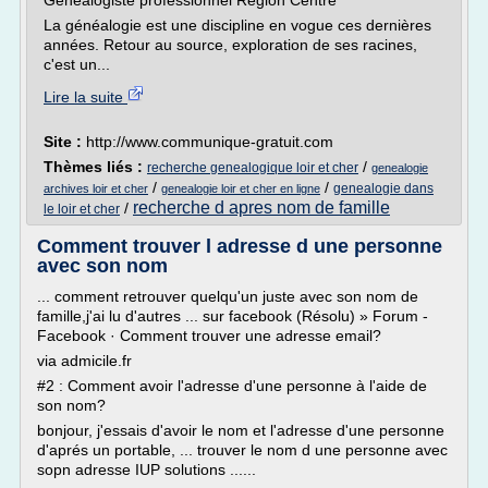
Généalogiste professionnel Région Centre
La généalogie est une discipline en vogue ces dernières
années. Retour au source, exploration de ses racines,
c'est un...
Lire la suite
Site :
http://www.communique-gratuit.com
Thèmes liés :
/
recherche genealogique loir et cher
genealogie
/
/
genealogie dans
archives loir et cher
genealogie loir et cher en ligne
recherche d apres nom de famille
/
le loir et cher
Comment trouver l adresse d une personne
avec son nom
... comment retrouver quelqu'un juste avec son nom de
famille,j'ai lu d'autres ... sur facebook (Résolu) » Forum -
Facebook · Comment trouver une adresse email?
via admicile.fr
#2 : Comment avoir l'adresse d'une personne à l'aide de
son nom?
bonjour, j'essais d'avoir le nom et l'adresse d'une personne
d'aprés un portable, ... trouver le nom d une personne avec
sopn adresse IUP solutions ......