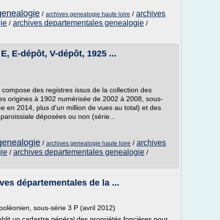
 genealogie
archives
/
/
archives genealogie haute loire
ie
archives departementales genealogie
/
/
 E, E-dépôt, V-dépôt, 1925 ...
se compose des registres issus de la collection des
des origines à 1902 numérisée de 2002 à 2008, sous-
en 2014, plus d'un million de vues au total) et des
paroissiale déposées ou non (série...
l genealogie
archives
/
/
archives genealogie haute loire
ie
archives departementales genealogie
/
/
ves départementales de la ...
oléonien, sous-série 3 P (avril 2012)
ablit un cadastre général des propriétés foncières pour