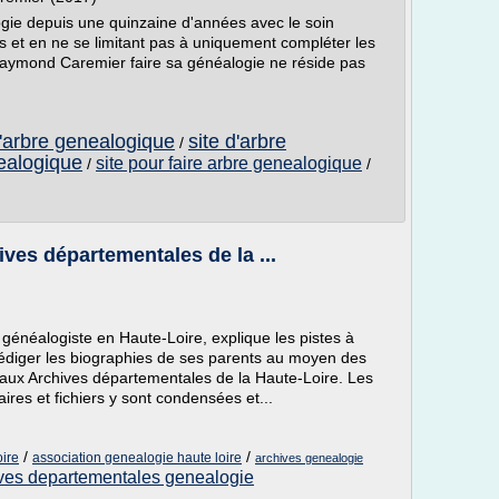
ie depuis une quinzaine d'années avec le soin
ns et en ne se limitant pas à uniquement compléter les
aymond Caremier faire sa généalogie ne réside pas
d'arbre genealogique
site d'arbre
/
nealogique
site pour faire arbre genealogique
/
/
ves départementales de la ...
généalogiste en Haute-Loire, explique les pistes à
rédiger les biographies de ses parents au moyen des
ux Archives départementales de la Haute-Loire. Les
res et fichiers y sont condensées et...
/
/
oire
association genealogie haute loire
archives genealogie
ves departementales genealogie