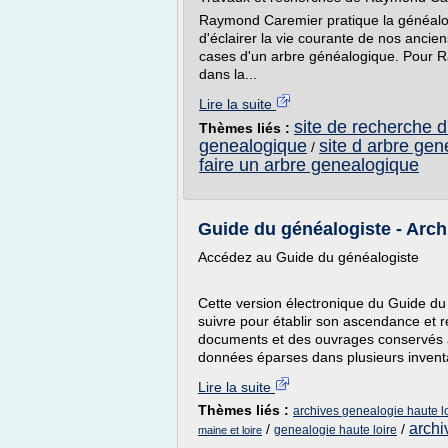
Raymond Caremier pratique la généalog
d'éclairer la vie courante de nos ancie
cases d'un arbre généalogique. Pour R
dans la...
Lire la suite
site de recherche 
Thèmes liés :
genealogique
site d arbre ge
/
faire un arbre genealogique
Guide du généalogiste - Archi
Accédez au Guide du généalogiste
Cette version électronique du Guide du 
suivre pour établir son ascendance et 
documents et des ouvrages conservés a
données éparses dans plusieurs inventai
Lire la suite
Thèmes liés :
archives genealogie haute l
archi
/
/
genealogie haute loire
maine et loire