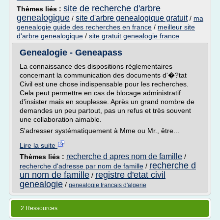
site de recherche d'arbre
Thèmes liés :
genealogique
site d'arbre genealogique gratuit
/
/
ma
genealogie guide des recherches en france
/
meilleur site
d'arbre genealogique
/
site gratuit genealogie france
Genealogie - Geneapass
La connaissance des dispositions réglementaires
concernant la communication des documents d'�?tat
Civil est une chose indispensable pour les recherches.
Cela peut permettre en cas de blocage administratif
d'insister mais en souplesse. Après un grand nombre de
demandes un peu partout, pas un refus et très souvent
une collaboration aimable.
S'adresser systématiquement à Mme ou Mr., être...
Lire la suite
recherche d apres nom de famille
Thèmes liés :
/
recherche d
recherche d'adresse par nom de famille
/
un nom de famille
registre d'etat civil
/
genealogie
/
genealogie francais d'algerie
2 Ressources